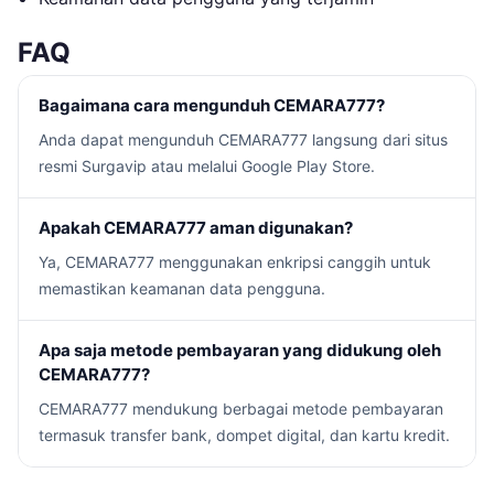
FAQ
Bagaimana cara mengunduh CEMARA777?
Anda dapat mengunduh CEMARA777 langsung dari situs
resmi Surgavip atau melalui Google Play Store.
Apakah CEMARA777 aman digunakan?
Ya, CEMARA777 menggunakan enkripsi canggih untuk
memastikan keamanan data pengguna.
Apa saja metode pembayaran yang didukung oleh
CEMARA777?
CEMARA777 mendukung berbagai metode pembayaran
termasuk transfer bank, dompet digital, dan kartu kredit.