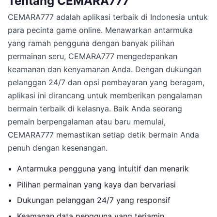
Tentang CEMARA777
CEMARA777 adalah aplikasi terbaik di Indonesia untuk
para pecinta game online. Menawarkan antarmuka
yang ramah pengguna dengan banyak pilihan
permainan seru, CEMARA777 mengedepankan
keamanan dan kenyamanan Anda. Dengan dukungan
pelanggan 24/7 dan opsi pembayaran yang beragam,
aplikasi ini dirancang untuk memberikan pengalaman
bermain terbaik di kelasnya. Baik Anda seorang
pemain berpengalaman atau baru memulai,
CEMARA777 memastikan setiap detik bermain Anda
penuh dengan kesenangan.
Antarmuka pengguna yang intuitif dan menarik
Pilihan permainan yang kaya dan bervariasi
Dukungan pelanggan 24/7 yang responsif
Keamanan data pengguna yang terjamin