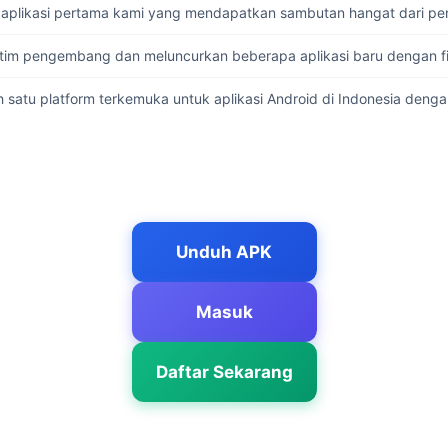
aplikasi pertama kami yang mendapatkan sambutan hangat dari pe
m pengembang dan meluncurkan beberapa aplikasi baru dengan fitu
satu platform terkemuka untuk aplikasi Android di Indonesia dengan 
Unduh APK
Masuk
Daftar Sekarang