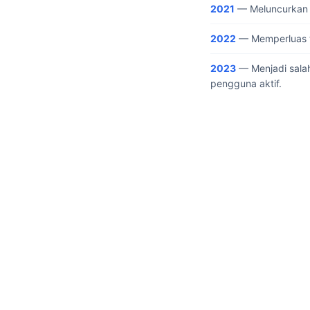
2021
— Meluncurkan 
2022
— Memperluas ti
2023
— Menjadi salah 
pengguna aktif.