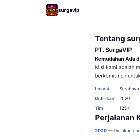
surgavip
Tentang sur
PT. SurgaVIP
Kemudahan Ada di
Misi kami adalah 
berkomitmen untuk
Lokasi
Surabaya
Didirikan
2020
Tim
125+
Perjalanan 
2020
— Didirikan dan